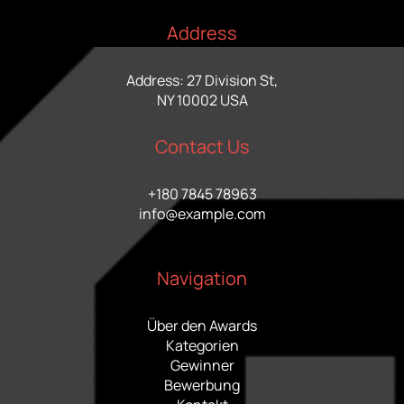
Address
Address: 27 Division St,
NY 10002 USA
Contact Us
+180 7845 78963
info@example.com
Navigation
Über den Awards
Kategorien
Gewinner
Bewerbung